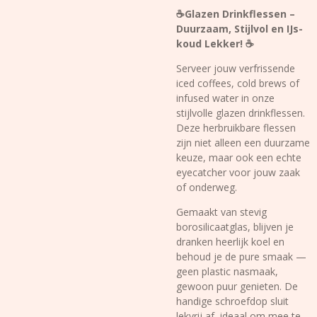
☕️Glazen Drinkflessen –
Duurzaam, Stijlvol en IJs-
koud Lekker! ☕️
Serveer jouw verfrissende
iced coffees, cold brews of
infused water in onze
stijlvolle glazen drinkflessen.
Deze herbruikbare flessen
zijn niet alleen een duurzame
keuze, maar ook een echte
eyecatcher voor jouw zaak
of onderweg.
Gemaakt van stevig
borosilicaatglas, blijven je
dranken heerlijk koel en
behoud je de pure smaak —
geen plastic nasmaak,
gewoon puur genieten. De
handige schroefdop sluit
lekvrij af, ideaal om mee te