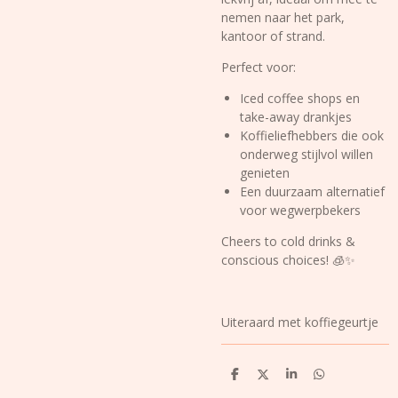
nemen naar het park,
kantoor of strand.
Perfect voor:
Iced coffee shops en
take-away drankjes
Koffieliefhebbers die ook
onderweg stijlvol willen
genieten
Een duurzaam alternatief
voor wegwerpbekers
Cheers to cold drinks &
conscious choices! 🧊✨
Uiteraard met koffiegeurtje
D
D
S
D
e
e
h
e