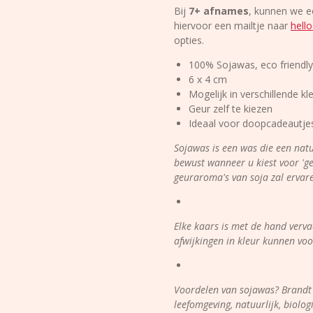
Bij
7+ afnames
, kunnen we e
hiervoor een mailtje naar
hell
opties.
100% Sojawas, eco friendly
6 x 4 cm
Mogelijk in verschillende k
Geur zelf te kiezen
Ideaal voor doopcadeautje
Sojawas is een was die een natu
bewust wanneer u kiest voor 'geu
geuraroma's van soja zal ervar
Elke kaars is met de hand vervaa
afwijkingen in kleur kunnen v
Voordelen van sojawas? Brandt s
leefomgeving, natuurlijk, biol