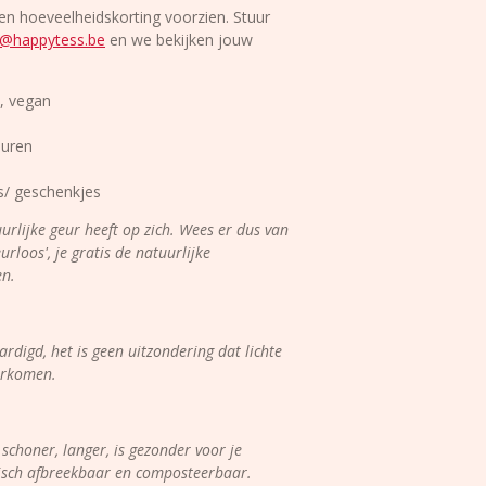
en hoeveelheidskorting voorzien. Stuur
o@happytess.be
en we bekijken jouw
, vegan
leuren
s/ geschenkjes
urlijke geur heeft op zich. Wees er dus van
rloos', je gratis de natuurlijke
en.
rdigd, het is geen uitzondering dat lichte
oorkomen.
choner, langer, is gezonder voor je
ogisch afbreekbaar en composteerbaar.